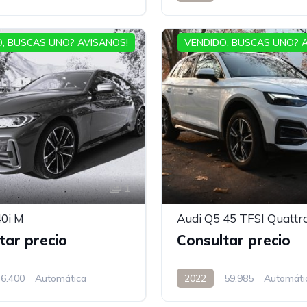
, BUSCAS UNO? AVISANOS!
VENDIDO, BUSCAS UNO? 
1
0i M
Audi Q5 45 TFSI Quattro
tar precio
Consultar precio
6.400
Automática
2022
59.985
Automáti