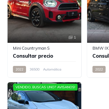
1
Mini Countryman S
BMW IX3
Consultar precio
Consul
2022
36500
Automática
2022
VENDIDO, BUSCAS UNO? AVISANOS!