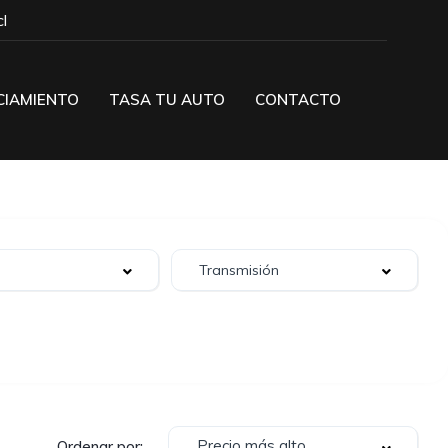
l
CIAMIENTO
TASA TU AUTO
CONTACTO
Precio más alto
Ordenar por: