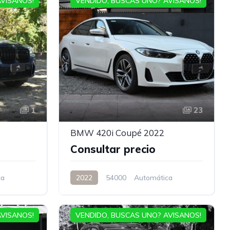
AVISANOS!
VENDIDO, BUSCAS UNO? AVISANOS!
1
23
BMW 420i Coupé 2022
Consultar precio
ca
2022
54000
Automática
AVISANOS!
VENDIDO, BUSCAS UNO? AVISANOS!