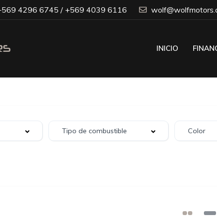
569 4296 6745 / +569 4039 6116
wolf@wolfmotors.c
INICIO
FINAN