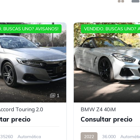
, BUSCAS UNO? AVISANOS!
VENDIDO, BUSCAS UNO? 
1
ccord Touring 2.0
BMW Z4 40iM
tar precio
Consultar precio
35260
Automática
2022
36.000
Automáti