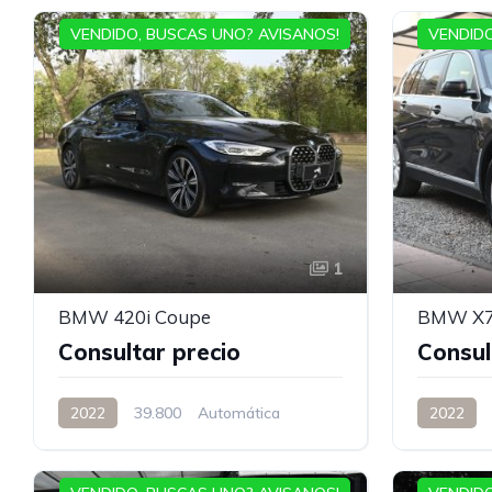
VENDIDO, BUSCAS UNO? AVISANOS!
VENDIDO
1
BMW 420i Coupe
BMW X7 
Consultar precio
Consul
2022
39.800
Automática
2022