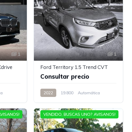
1
1
drive
Ford Territory 1.5 Trend CVT
Consultar precio
ca
2022
19.800
Automática
AVISANOS!
VENDIDO, BUSCAS UNO? AVISANOS!