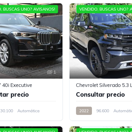
, BUSCAS UNO? AVISANOS!
VENDIDO, BUSCAS UNO? 
1
40i Executive
tar precio
Consultar precio
30.100
Automática
2022
96.600
Automáti