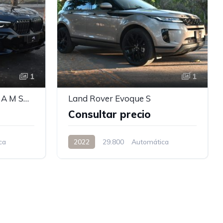
1
1
BMW X6 3.0 XDrive30D A M Sport
Land Rover Evoque S
Consultar precio
ca
2022
29.800
Automática