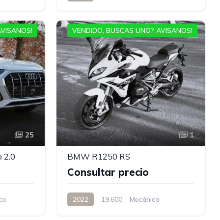
AVISANOS!
VENDIDO, BUSCAS UNO? AVISANOS!
25
1
 2.0
BMW R1250 RS
Consultar precio
ca
2022
19.600
Mecánica