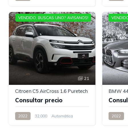
VENDIDO, BUSCAS UNO? AVISANOS!
VENDIDO
21
Citroen C5 AirCross 1.6 Puretech
BMW 44
Consultar precio
Consul
2022
32.000
Automática
2022