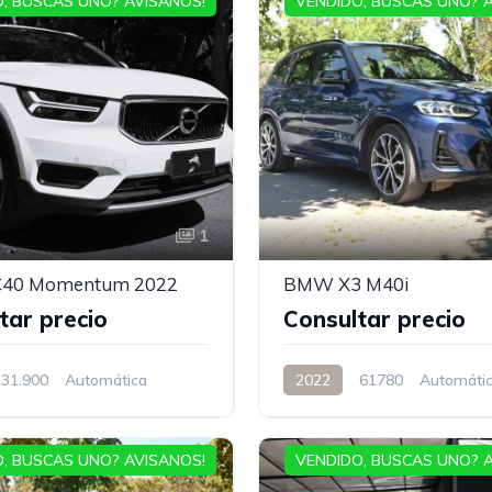
, BUSCAS UNO? AVISANOS!
VENDIDO, BUSCAS UNO? 
1
C40 Momentum 2022
BMW X3 M40i
tar precio
Consultar precio
31.900
Automática
2022
61780
Automáti
, BUSCAS UNO? AVISANOS!
VENDIDO, BUSCAS UNO? 