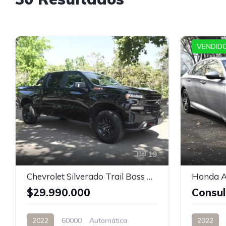
VENDIDO
19
Chevrolet Silverado Trail Boss Z71
Honda A
$29.990.000
Consul
2022
60000
Automática
2022