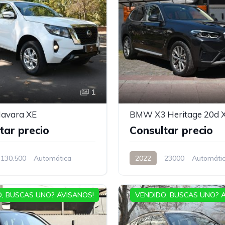
1
Navara XE
BMW X3 Heritage 20d X
tar precio
Consultar precio
130.500
Automática
2022
23000
Automáti
, BUSCAS UNO? AVISANOS!
VENDIDO, BUSCAS UNO? 