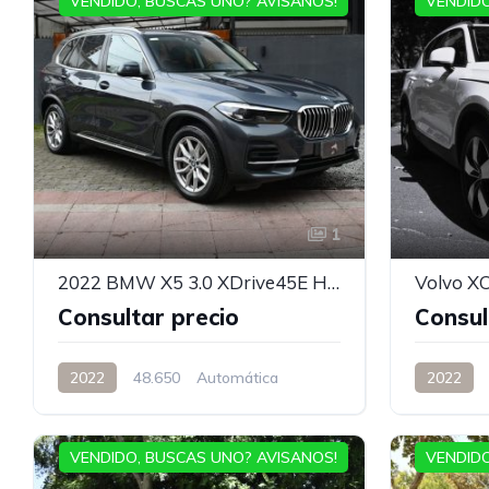
VENDIDO, BUSCAS UNO? AVISANOS!
VENDIDO
1
2022 BMW X5 3.0 XDrive45E Heritage Auto
Volvo X
Consultar precio
Consul
2022
48.650
Automática
2022
VENDIDO, BUSCAS UNO? AVISANOS!
VENDIDO