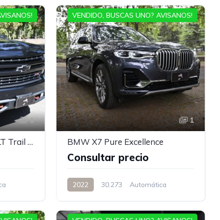
AVISANOS!
VENDIDO, BUSCAS UNO? AVISANOS!
1
1
Chevrolet Silverado 5.3 LT Trail Boss DC 4WD
BMW X7 Pure Excellence
Consultar precio
ca
2022
30.273
Automática