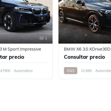
1
 M Sport Impressive
tar precio
Consultar precio
47900
Automática
2022
21.685
Automáti