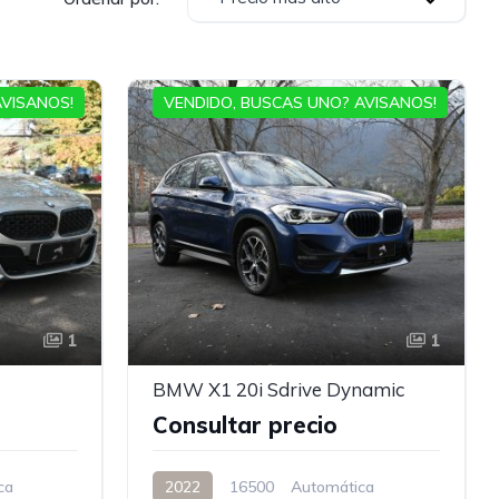
AVISANOS!
VENDIDO, BUSCAS UNO? AVISANOS!
1
1
BMW X1 20i Sdrive Dynamic
Consultar precio
ca
2022
16500
Automática