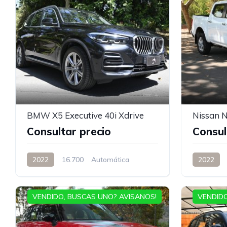
1
BMW X5 Executive 40i Xdrive
Nissan 
Consultar precio
Consul
2022
16.700
Automática
2022
VENDIDO, BUSCAS UNO? AVISANOS!
VENDIDO