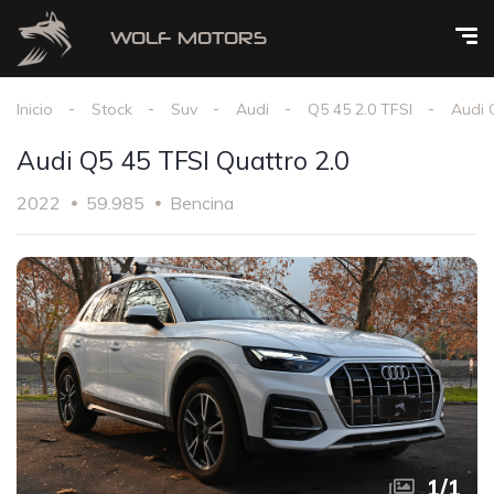
Inicio
Stock
Suv
Audi
Q5 45 2.0 TFSI
Audi 
Audi Q5 45 TFSI Quattro 2.0
2022
59.985
Bencina
1
/
1