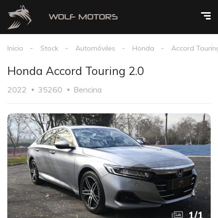
Inicio
Stock
Automóviles
Honda
Accord Tourin
Honda Accord Touring 2.0
2022
35260
Bencina
1
/
1