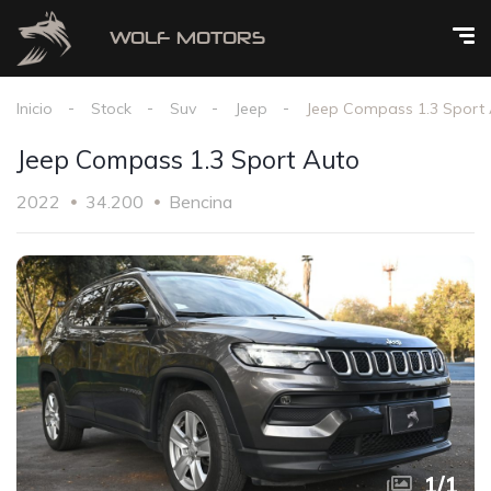
Inicio
Stock
Suv
Jeep
Jeep Compass 1.3 Sport
Jeep Compass 1.3 Sport Auto
2022
34.200
Bencina
1
/
1