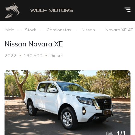
Inicio
Stock
Camionetas
Nissan
Navara XE AT
Nissan Navara XE
2022
130.500
Diesel
1
/
1