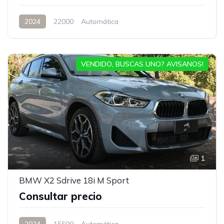
2024
22000
Automática
VENDIDO, BUSCAS UNO? AVISANOS!
1
BMW X2 Sdrive 18i M Sport
Consultar precio
2024
15500
Automática