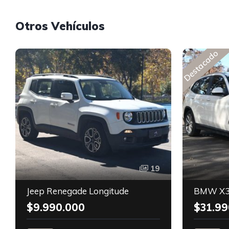
Otros Vehículos
Destacado
19
Jeep Renegade Longitude
BMW X3
$9.990.000
$31.99