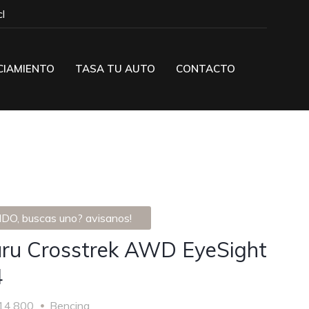
l
CIAMIENTO
TASA TU AUTO
CONTACTO
DO, buscas uno? avisanos!
ru Crosstrek AWD EyeSight
4
14.800
Bencina