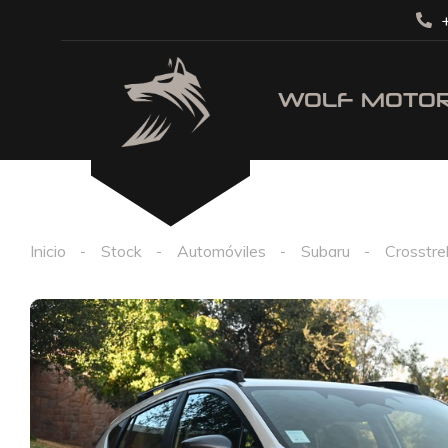
+
Inicio
Stock
Automóviles
Subaru
Crosstre