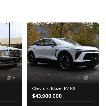
D
19
26
Chevrolet Blazer EV RS
$43.980.000