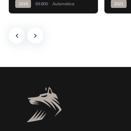
2018
69.800
Automática
2021