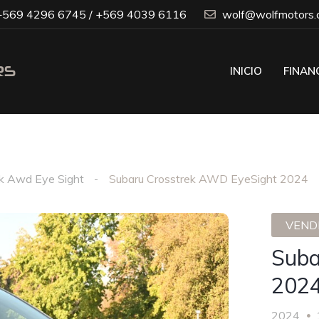
569 4296 6745 / +569 4039 6116
wolf@wolfmotors.c
INICIO
FINAN
k Awd Eye Sight
Subaru Crosstrek AWD EyeSight 2024
VENDI
Suba
202
2024