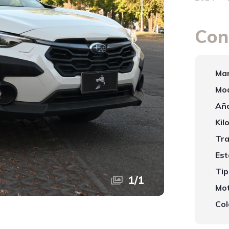
Con
Mar
Mod
Año
Kil
Tra
Est
Tip
1
/
1
Mot
Col