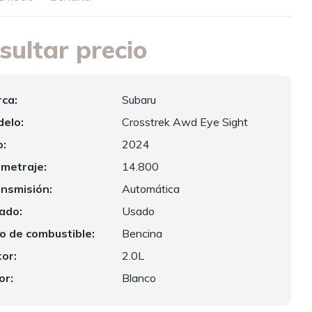
sultar precio
ca:
Subaru
elo:
Crosstrek Awd Eye Sight
:
2024
ometraje:
14.800
nsmisión:
Automática
ado:
Usado
o de combustible:
Bencina
or:
2.0L
or:
Blanco