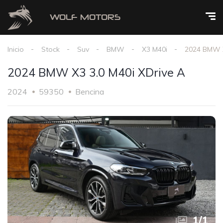
Inicio
Stock
Suv
BMW
X3 M40i
2024 BMW X
2024 BMW X3 3.0 M40i XDrive A
2024
59350
Bencina
1
/
1