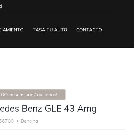
l
CIAMIENTO
TASA TU AUTO
CONTACTO
DO, buscas uno? avisanos!
edes Benz GLE 43 Amg
56700
Bencina