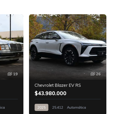
D
19
26
Chevrolet Blazer EV RS
$43.980.000
ica
2025
25.412
Automática