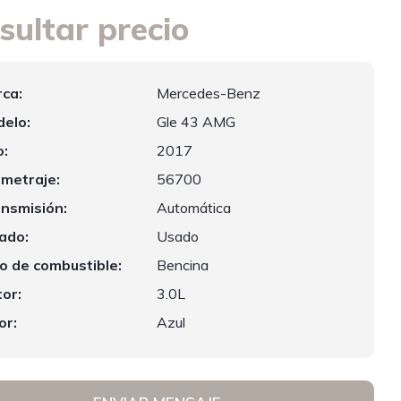
sultar precio
ca:
Mercedes-Benz
elo:
Gle 43 AMG
:
2017
ometraje:
56700
nsmisión:
Automática
ado:
Usado
o de combustible:
Bencina
or:
3.0L
or:
Azul