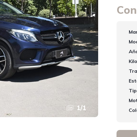
Con
Mar
Mod
Año
Kil
Tra
Est
Tip
Mot
1
/
1
Col