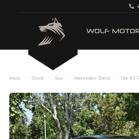
+
Inicio
Stock
Suv
Mercedes-Benz
Gle 43