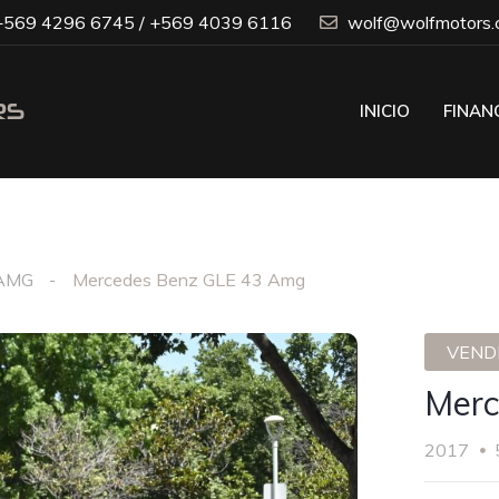
569 4296 6745 / +569 4039 6116
wolf@wolfmotors.c
INICIO
FINAN
 AMG
Mercedes Benz GLE 43 Amg
VENDI
Merc
2017