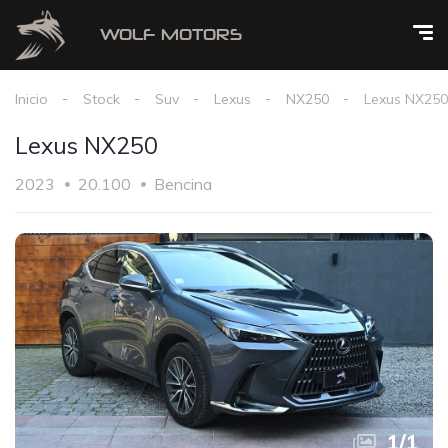
Inicio
Stock
Suv
Lexus
NX250
Lexus NX250
Lexus NX250
2023
20.100
Bencina
1
/
1