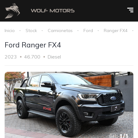
Inicio
Stock
Camionetas
Ford
Ranger FX4
Ford Ranger FX4
2023
46.700
Diesel
1
/
1