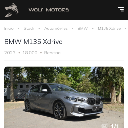
Inicio
Stock
Automóviles
BMW
M135 Xdrive
BMW M135 Xdrive
2023
18.000
Bencina
1
/
1