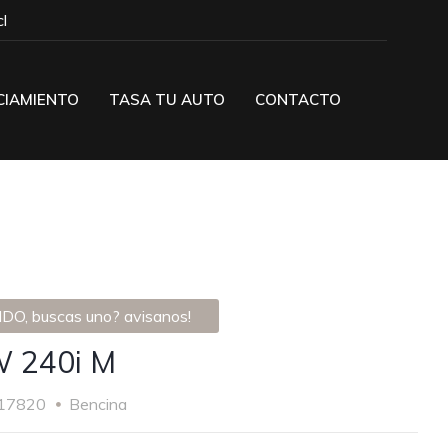
l
CIAMIENTO
TASA TU AUTO
CONTACTO
DO, buscas uno? avisanos!
 240i M
17820
Bencina