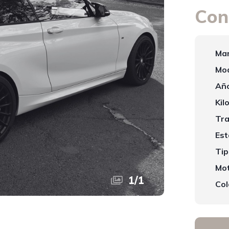
Con
Mar
Mod
Año
Kil
Tra
Est
Tip
Mot
1
/
1
Col