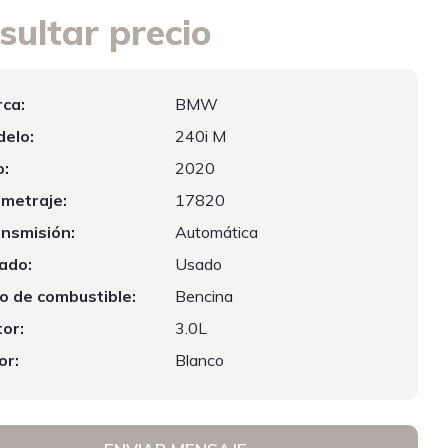
sultar precio
ca:
BMW
elo:
240i M
:
2020
ometraje:
17820
nsmisión:
Automática
ado:
Usado
o de combustible:
Bencina
or:
3.0L
or:
Blanco