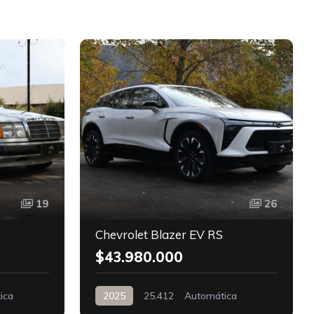
D
19
26
Chevrolet Blazer EV RS
$43.980.000
ica
2025
25.412
Automática