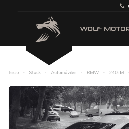
+
Inicio
Stock
Automóviles
BMW
240i M