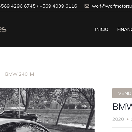
569 4296 6745 / +569 4039 6116
wolf@wolfmotors.c
INICIO
FINAN
BMW 240i M
VENDI
BMW
2020