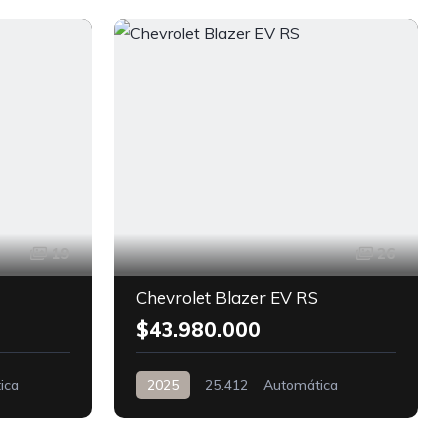
D
19
26
Chevrolet Blazer EV RS
$43.980.000
ica
2025
25.412
Automática