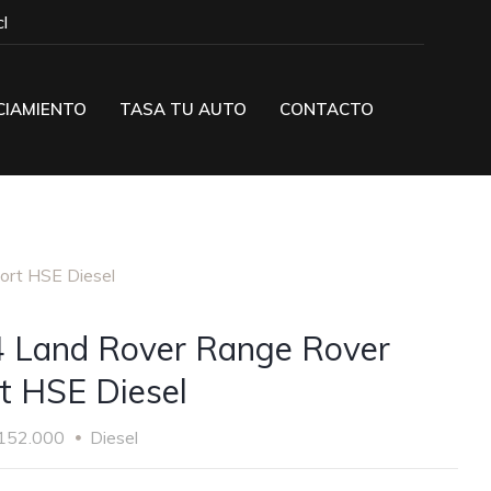
l
CIAMIENTO
TASA TU AUTO
CONTACTO
ort HSE Diesel
 Land Rover Range Rover
t HSE Diesel
152.000
Diesel