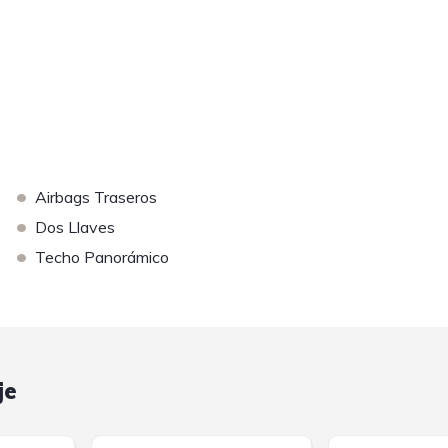
•
Airbags Traseros
•
Dos Llaves
•
Techo Panorámico
je