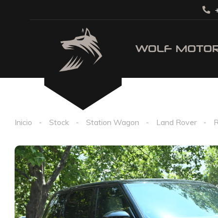
+
Inicio
Stock
Station Wagon
Land Rover
R