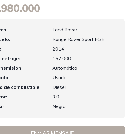
.980.000
ca:
Land Rover
elo:
Range Rover Sport HSE
:
2014
ometraje:
152.000
nsmisión:
Automática
ado:
Usado
o de combustible:
Diesel
or:
3.0L
or:
Negro
ENVIAR MENSAJE