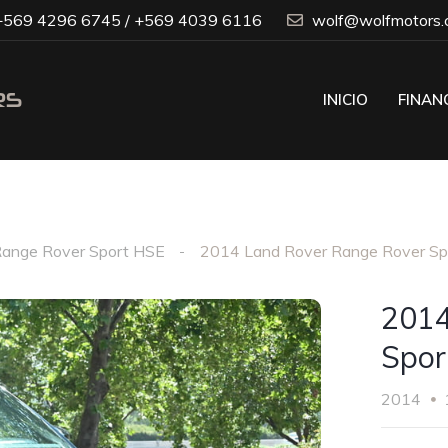
569 4296 6745 / +569 4039 6116
wolf@wolfmotors.c
INICIO
FINAN
ange Rover Sport HSE
2014 Land Rover Range Rover Sp
2014
Spor
2014