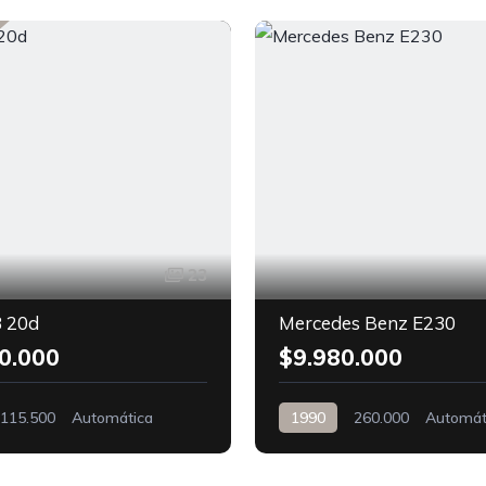
23
 20d
Mercedes Benz E230
0.000
$9.980.000
115.500
Automática
1990
260.000
Automát