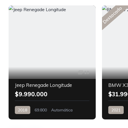
Destacado
19
Jeep Renegade Longitude
BMW X3
$9.990.000
$31.99
2018
69.800
Automática
2021