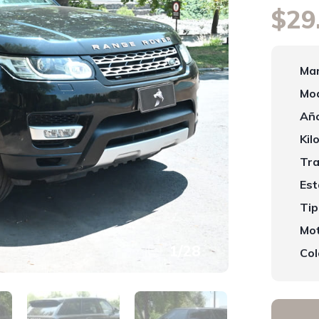
$29
Mar
Mod
Año
Kil
Tra
Est
Tip
Mot
1
/
28
Col