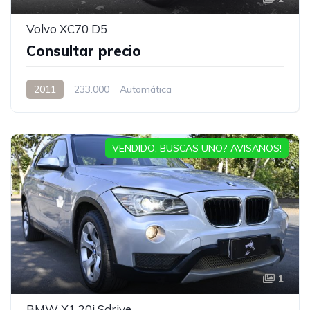
Volvo XC70 D5
Consultar precio
2011
233.000
Automática
VENDIDO, BUSCAS UNO? AVISANOS!
1
BMW X1 20i Sdrive