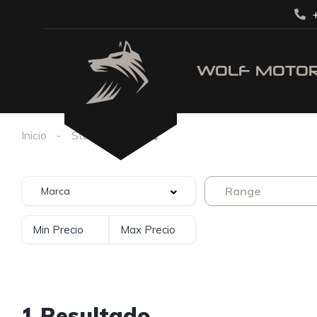
+
Inicio
Stock
Range
Range
1 Resultado