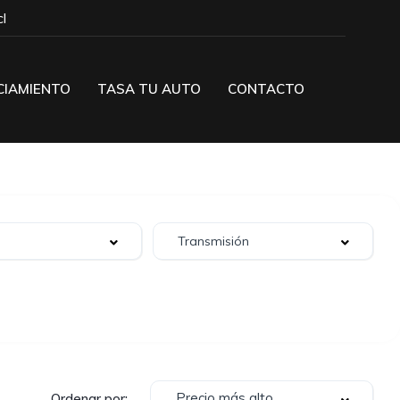
l
CIAMIENTO
TASA TU AUTO
CONTACTO
Precio más alto
Ordenar por: