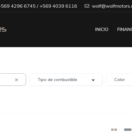
569 4296 6745 / +569 4039 6116
wolf@wolfmotors.c
INICIO
FINAN