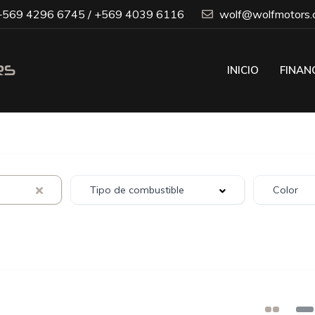
569 4296 6745 / +569 4039 6116
wolf@wolfmotors.c
INICIO
FINAN