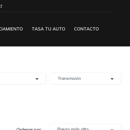
l
CIAMIENTO
TASA TU AUTO
CONTACTO
Precio más alto
Ordenar por: