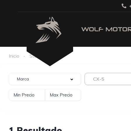
+
Inicio
Stock
CX-5
CX-5
1 Resultado