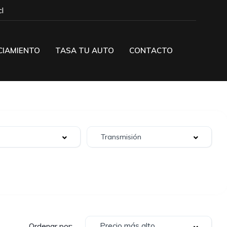
l
CIAMIENTO
TASA TU AUTO
CONTACTO
Precio más alto
Ordenar por: