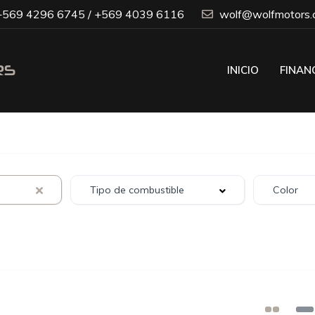
569 4296 6745 / +569 4039 6116
wolf@wolfmotors.c
INICIO
FINAN