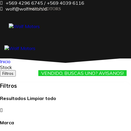
+569 4296 6745 / +569 4039 6116
wolf@wolfmotors.cl
Inicio
INICIO
Stock
VENDIDO, BUSCAS UNO? AVISANOS!
FINANCIAMIENTO
Filtros
Filtros
TASA TU AUTO
CONTACTO
Resultados
Limpiar todo
Marca