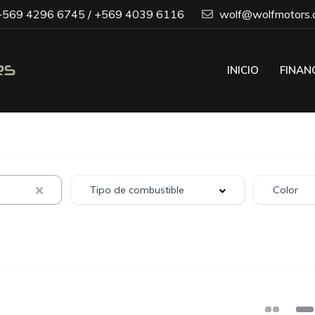
569 4296 6745 / +569 4039 6116
wolf@wolfmotors.c
INICIO
FINAN