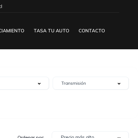
l
CIAMIENTO
TASA TU AUTO
CONTACTO
Precio más alto
Ordenar por: