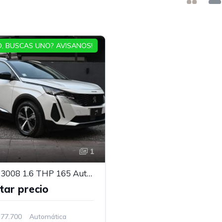
, BUSCAS UNO? AVISANOS!
1
Peugeot 3008 1.6 THP 165 Auto Allure Pack
tar precio
77.700
Automática