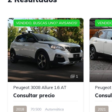
VENDIDO, BUSCAS UNO? AVISANOS!
VENDIDO
1
Peugeot 3008 Allure 1.6 AT
Consultar precio
Consul
2018
70.500
Automática
2021