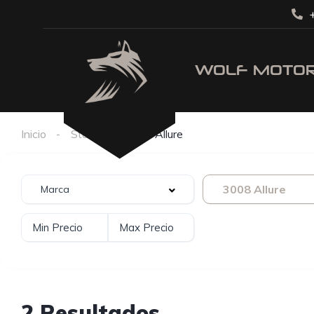
+
Inicio
Stock
3008 Allure
3008 Allure
2 Resultados