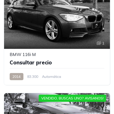
1
BMW 116i M
Consultar precio
2014
83.300
Automática
VENDIDO, BUSCAS UNO? AVISANOS!