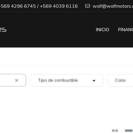
569 4296 6745 / +569 4039 6116
wolf@wolfmotors.c
INICIO
FINAN