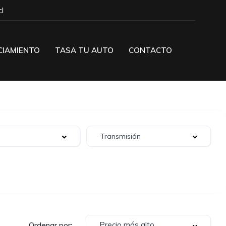
l
CIAMIENTO
TASA TU AUTO
CONTACTO
Precio más alto
Ordenar por: