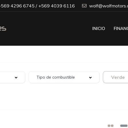
569 4296 6745 / +569 4039 6116
wolf@wolfmotors.c
INICIO
FINAN
Verde