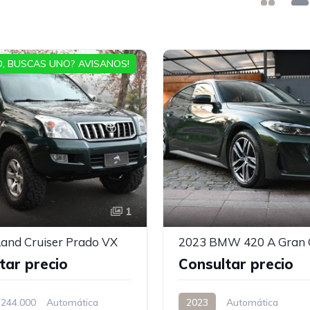
, BUSCAS UNO? AVISANOS!
1
and Cruiser Prado VX
tar precio
Consultar precio
244.000
Automática
2023
Automática