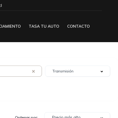
l
CIAMIENTO
TASA TU AUTO
CONTACTO
Precio más alto
Ordenar por: