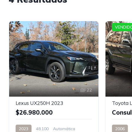
VENDIDO
22
Lexus UX250H 2023
Toyota L
$26.980.000
Consul
2023
48.100
Automática
2006