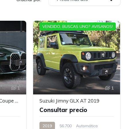
VENDIDO, BUSCAS UNO? AVISANOS!
1
1
2023 BMW 420 A Gran Coupe Dynamic
Suzuki Jimny GLX AT 2019
Consultar precio
2019
56.700
Automática