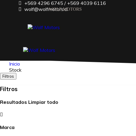
+569 4296 6745 / +569 4039 6116
wolf@wolfmotors.cl
Inicio
INICIO
Stock
FINANCIAMIENTO
Filtros
Filtros
TASA TU AUTO
CONTACTO
Resultados
Limpiar todo
Marca