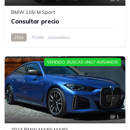
BMW 116i M Sport
Consultar precio
2014
75.000
Automática
VENDIDO, BUSCAS UNO? AVISANOS!
1
2024 BMW M440i M440i