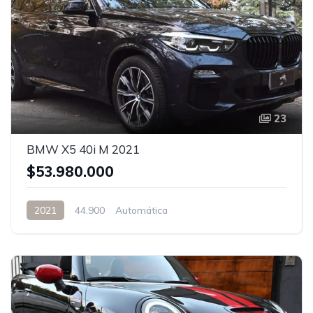
23
BMW X5 40i M 2021
$53.980.000
2021
44.900
Automática