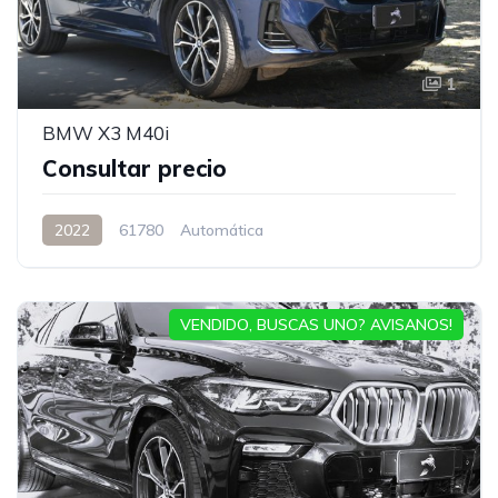
1
BMW X3 M40i
Consultar precio
2022
61780
Automática
VENDIDO, BUSCAS UNO? AVISANOS!