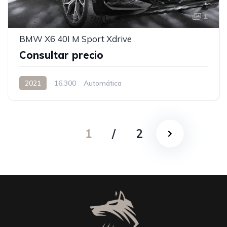
1
BMW X6 40I M Sport Xdrive
Consultar precio
2021
16.300
Automática
1
/
2