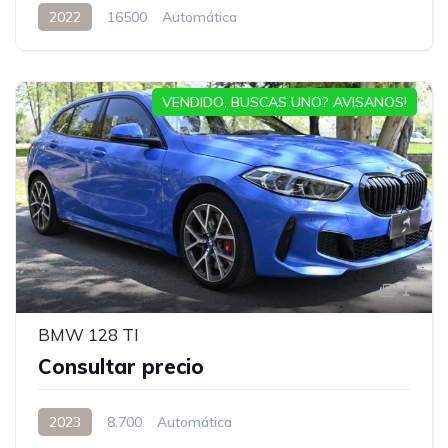
2022
16500
Automática
VENDIDO, BUSCAS UNO? AVISANOS!
1
BMW 128 TI
Consultar precio
2023
8.700
Automática