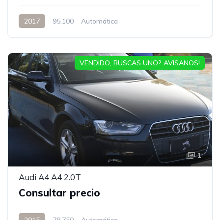
2017
95.100
Automática
VENDIDO, BUSCAS UNO? AVISANOS!
1
Audi A4 A4 2.0T
Consultar precio
2015
78.750
Automática