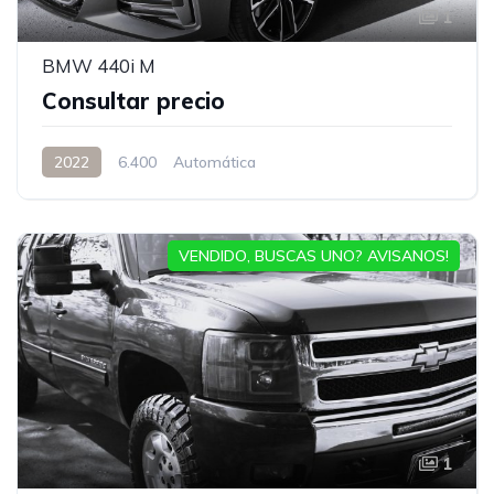
1
BMW 440i M
Consultar precio
2022
6.400
Automática
VENDIDO, BUSCAS UNO? AVISANOS!
1