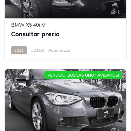
1
BMW X5 40i M
Consultar precio
2021
30.500
Automática
VENDIDO, BUSCAS UNO? AVISANOS!
1