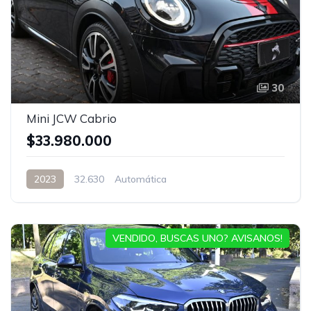
30
Mini JCW Cabrio
$33.980.000
2023
32.630
Automática
VENDIDO, BUSCAS UNO? AVISANOS!