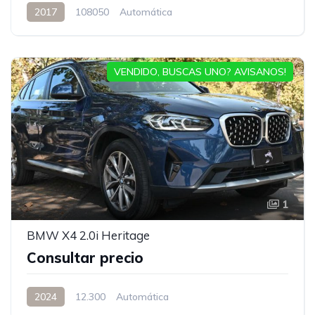
2017
108050
Automática
VENDIDO, BUSCAS UNO? AVISANOS!
1
BMW X4 2.0i Heritage
Consultar precio
2024
12.300
Automática