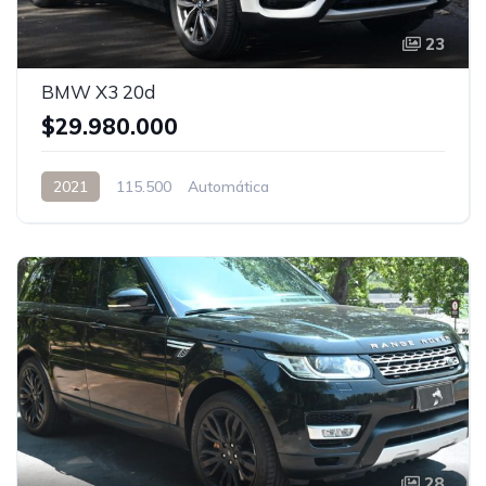
23
BMW X3 20d
$29.980.000
2021
115.500
Automática
28