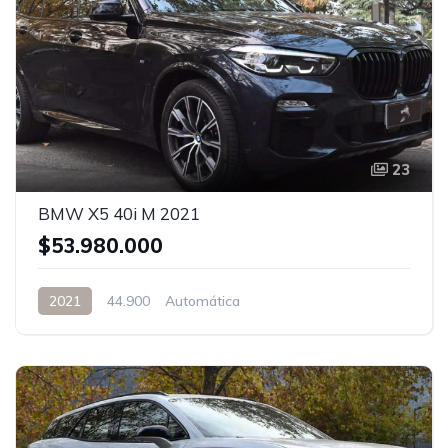
23
BMW X5 40i M 2021
$53.980.000
2021
44.900
Automática