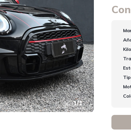
Con
Mar
Año
Kil
Tra
Est
Tip
Mot
Col
1
/
1