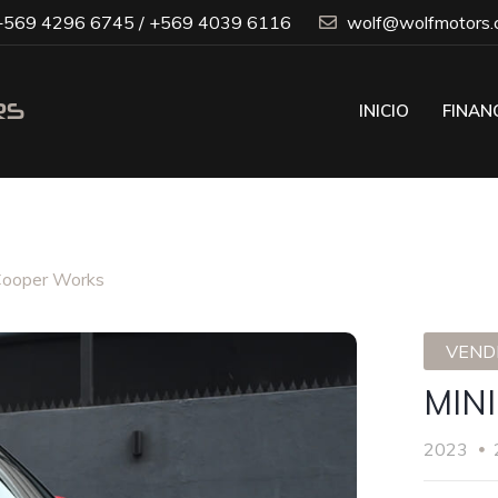
569 4296 6745 / +569 4039 6116
wolf@wolfmotors.c
INICIO
FINAN
Cooper Works
VENDI
MINI
2023