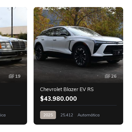
D
19
26
Chevrolet Blazer EV RS
$43.980.000
ica
2025
25.412
Automática