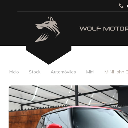
+
Inicio
Stock
Automóviles
Mini
MINI John 