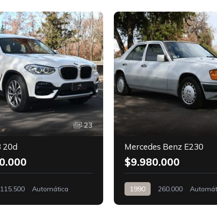
23
 20d
Mercedes Benz E230
0.000
$9.980.000
115.500
Automática
1990
260.000
Automát