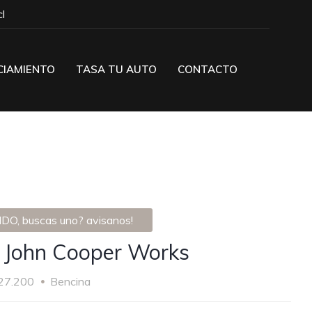
l
CIAMIENTO
TASA TU AUTO
CONTACTO
DO, buscas uno? avisanos!
 John Cooper Works
27.200
Bencina