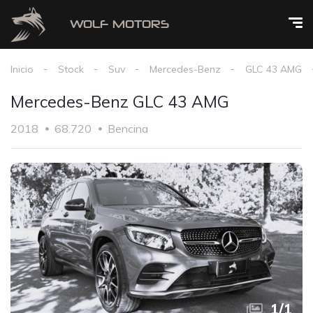
Inicio
Stock
Suv
Mercedes-Benz
GLC 43 AMG
Mercedes-Benz GLC 43 AMG
2018
68.720
Bencina
1
/
1