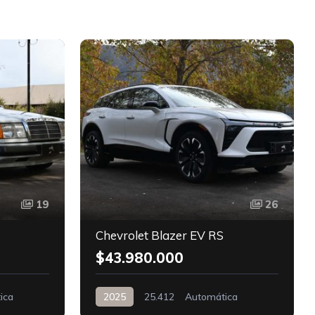
D
19
26
Chevrolet Blazer EV RS
$43.980.000
ica
2025
25.412
Automática