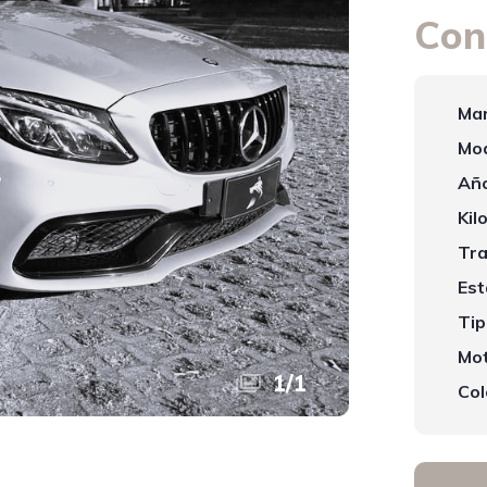
Con
Mar
Mod
Año
Kil
Tra
Est
Tip
Mot
1
/
1
Col