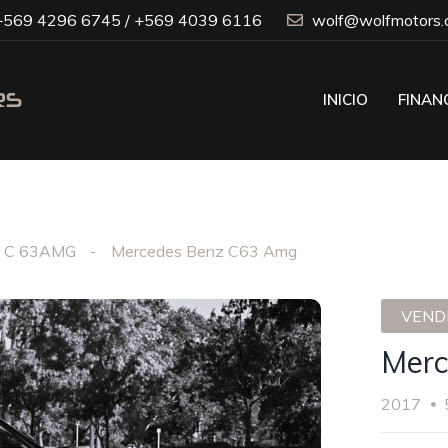
569 4296 6745 / +569 4039 6116
wolf@wolfmotors.c
INICIO
FINAN
C 63AMG
Mercedes Benz C63 Amg
VENDI
Merc
2017