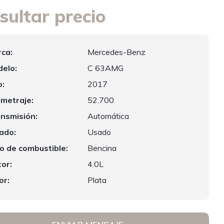
sultar precio
ca:
Mercedes-Benz
elo:
C 63AMG
:
2017
ometraje:
52.700
nsmisión:
Automática
ado:
Usado
o de combustible:
Bencina
or:
4.0L
or:
Plata