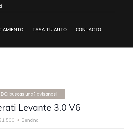
l
CIAMIENTO
TASA TU AUTO
CONTACTO
DO, buscas uno? avisanos!
rati Levante 3.0 V6
31.500
Bencina