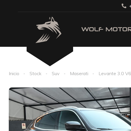
+
Inicio
Stock
Suv
Maserati
Levante 3.0 V