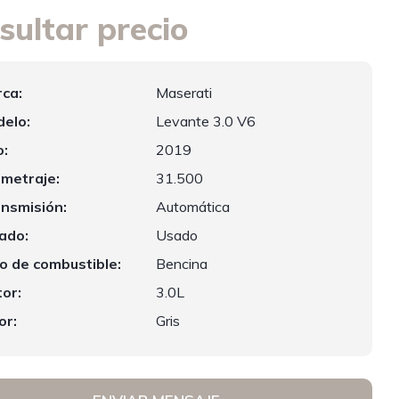
sultar precio
ca:
Maserati
elo:
Levante 3.0 V6
:
2019
ometraje:
31.500
nsmisión:
Automática
ado:
Usado
o de combustible:
Bencina
or:
3.0L
or:
Gris