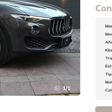
Con
Mar
Mod
Año
Kil
Tra
Est
Tip
Mot
1
/
1
Col