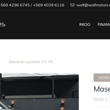
569 4296 6745 / +569 4039 6116
wolf@wolfmotors.c
INICIO
FINAN
6
Maserati Levante 3.0 V6
VENDI
Mase
2019