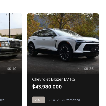
D
19
26
Chevrolet Blazer EV RS
$43.980.000
ica
2025
25.412
Automática