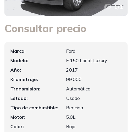
1
/
1
Consultar precio
Marca:
Ford
Modelo:
F 150 Lariat Luxury
Año:
2017
Kilometraje:
99.000
Transmisión:
Automática
Estado:
Usado
Tipo de combustible:
Bencina
Motor:
5.0L
Color:
Rojo