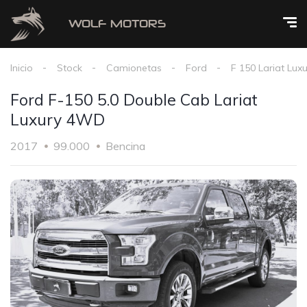
Inicio
Stock
Camionetas
Ford
F 150 Lariat Luxu
Ford F-150 5.0 Double Cab Lariat
Luxury 4WD
2017
99.000
Bencina