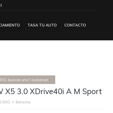
l
CIAMIENTO
TASA TU AUTO
CONTACTO
DO, buscas uno? avisanos!
X5 3.0 XDrive40i A M Sport
6.900
Bencina