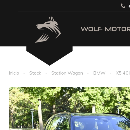
+
Inicio
Stock
Station Wagon
BMW
X5 40I