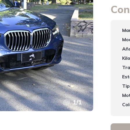
Con
Mar
Mod
Año
Kil
Tra
Est
Tip
Mot
1
/
1
Col