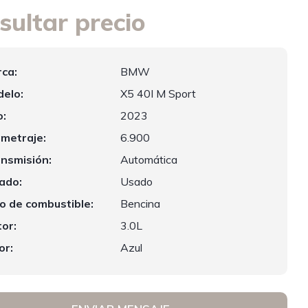
sultar precio
ca:
BMW
elo:
X5 40I M Sport
:
2023
ometraje:
6.900
nsmisión:
Automática
ado:
Usado
o de combustible:
Bencina
or:
3.0L
or:
Azul