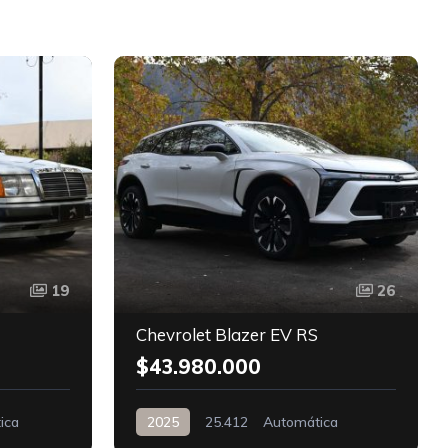
D
19
26
Chevrolet Blazer EV RS
$43.980.000
ica
2025
25.412
Automática