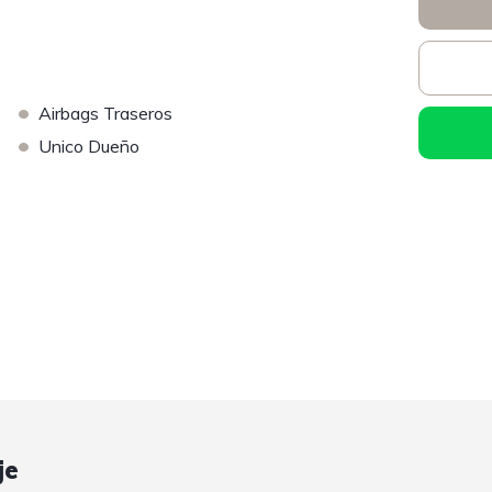
•
Airbags Traseros
•
Unico Dueño
je