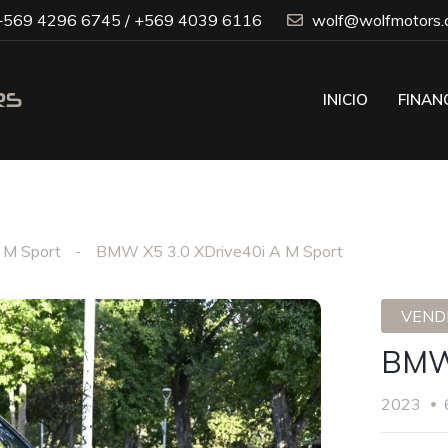
569 4296 6745 / +569 4039 6116
wolf@wolfmotors.c
INICIO
FINAN
 M Sport
BMW X5 3.0 XDrive40i A M Sport
VENDI
BMW 
2023