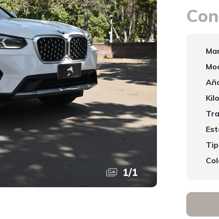
Con
Mar
Mod
Año
Kil
Tra
Est
Tip
Col
1
/
1