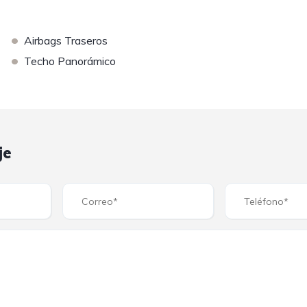
•
Airbags Traseros
•
Techo Panorámico
je