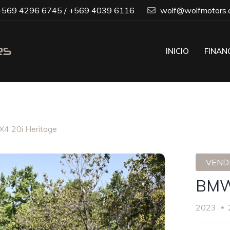
569 4296 6745 / +569 4039 6116
wolf@wolfmotors.c
INICIO
FINAN
4 20i Heritage
VENDI
BMW 
2023