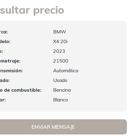
sultar precio
ca:
BMW
elo:
X4 20i
:
2023
ometraje:
21500
nsmisión:
Automática
ado:
Usado
o de combustible:
Bencina
or:
Blanco
ENVIAR MENSAJE