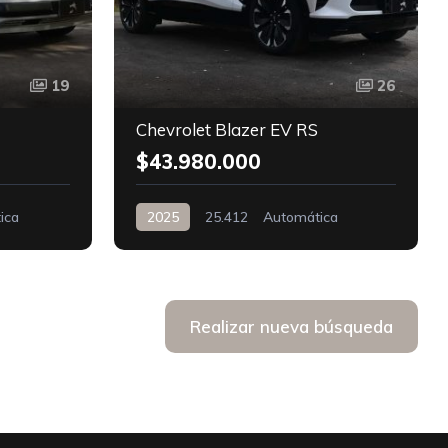
19
26
Chevrolet Blazer EV RS
$43.980.000
ica
2025
25.412
Automática
Realizar nueva búsqueda