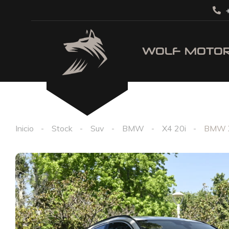
+
Inicio
Stock
Suv
BMW
X4 20i
BMW X