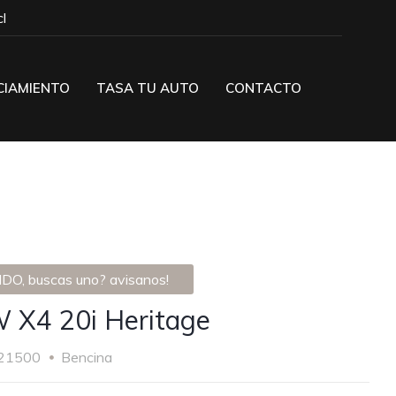
l
CIAMIENTO
TASA TU AUTO
CONTACTO
DO, buscas uno? avisanos!
X4 20i Heritage
21500
Bencina