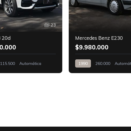
23
 20d
Mercedes Benz E230
0.000
$9.980.000
115.500
Automática
1990
260.000
Automát