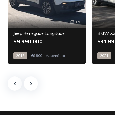
19
Jeep Renegade Longitude
BMW X3
$9.990.000
$31.99
2018
69.800
Automática
2021