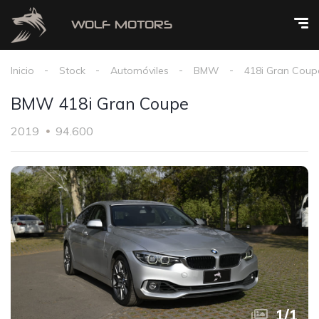
Inicio
Stock
Automóviles
BMW
418i Gran Coup
BMW 418i Gran Coupe
2019
94.600
1
/
1