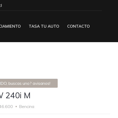
l
CIAMIENTO
TASA TU AUTO
CONTACTO
DO, buscas uno? avisanos!
 240i M
46.600
Bencina