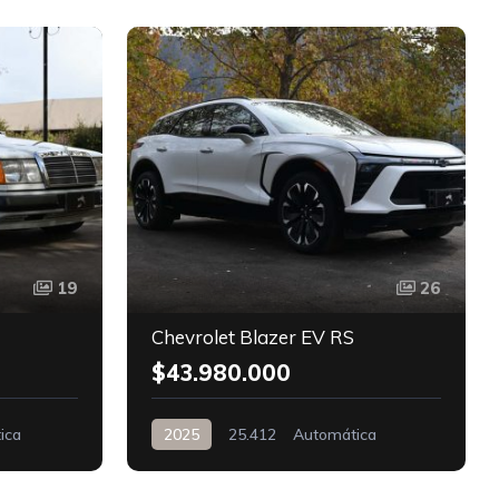
D
19
26
Chevrolet Blazer EV RS
$43.980.000
ica
2025
25.412
Automática