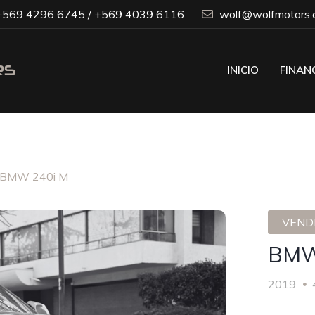
569 4296 6745 / +569 4039 6116
wolf@wolfmotors.c
INICIO
FINAN
BMW 240i M
VENDI
BMW
2019