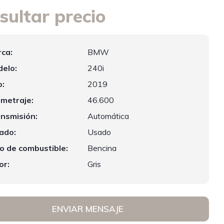
sultar precio
ca:
BMW
elo:
240i
:
2019
ometraje:
46.600
nsmisión:
Automática
ado:
Usado
o de combustible:
Bencina
or:
Gris
ENVIAR MENSAJE