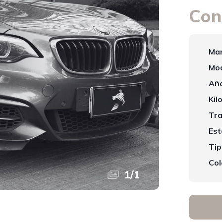
Con
Mar
Mod
Año
Kil
Tra
Est
Tip
Col
1
/
1