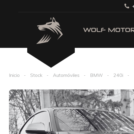
+
Inicio
Stock
Automóviles
BMW
240i