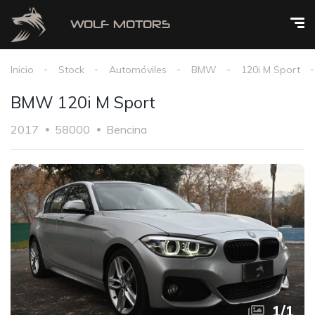
Inicio
Stock
Automóviles
BMW
120i M Sport
BMW 120i M Sport
2017
58000
Bencina
1
/
1