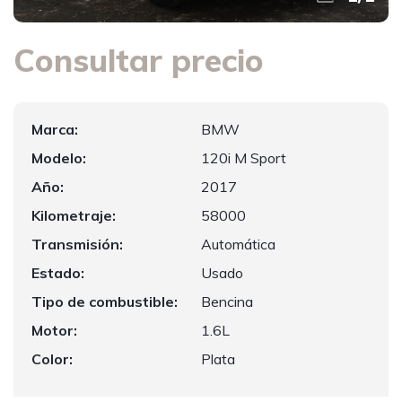
Consultar precio
Marca:
BMW
Modelo:
120i M Sport
Año:
2017
Kilometraje:
58000
Transmisión:
Automática
Estado:
Usado
Tipo de combustible:
Bencina
Motor:
1.6L
Color:
Plata