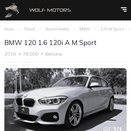
Inicio
Stock
Automóviles
BMW
120 M Sport
BMW 120 1.6 120i A M Sport
2016
78.000
Bencina
1
/
1