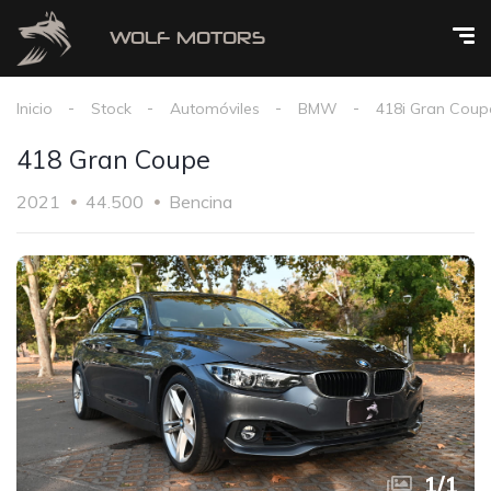
Inicio
Stock
Automóviles
BMW
418i Gran Coup
418 Gran Coupe
2021
44.500
Bencina
1
/
1