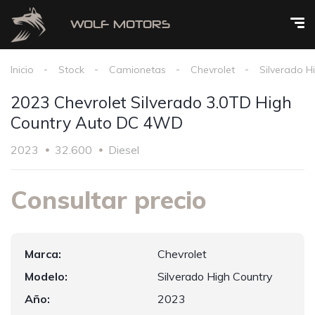
Inicio
Stock
Camionetas
Chevrolet
Silverado H
2023 Chevrolet Silverado 3.0TD High
Country Auto DC 4WD
2023
32.600
Diesel
Consultar precio
Marca:
Chevrolet
Modelo:
Silverado High Country
Año:
2023