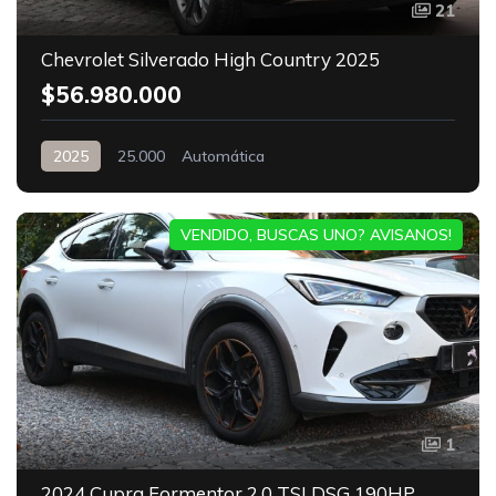
21
Chevrolet Silverado High Country 2025
$56.980.000
2025
25.000
Automática
VENDIDO, BUSCAS UNO? AVISANOS!
1
2024 Cupra Formentor 2.0 TSI DSG 190HP