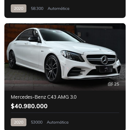
2020
58.300
Automática
25
Mercedes-Benz C43 AMG 3.0
$40.980.000
2020
53000
Automática