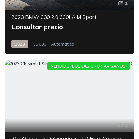
1
2023 BMW 330 2.0 330I A M Sport
Consultar precio
2023
55.600
Automática
VENDIDO, BUSCAS UNO? AVISANOS!
1
2023 Chevrolet Silverado 3.0TD High Country Auto DC 4WD